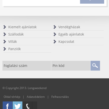
Kiemelt ajánlatok
Vendégházak
Szállodák
Egyéb ajánlatok
Villák
Kapcsolat
Panziók
Foglalási szám
Pin kód
© Copyright 2013. Longweekend
Oldal térkép
|
Adatvédelem
|
Felhasználás