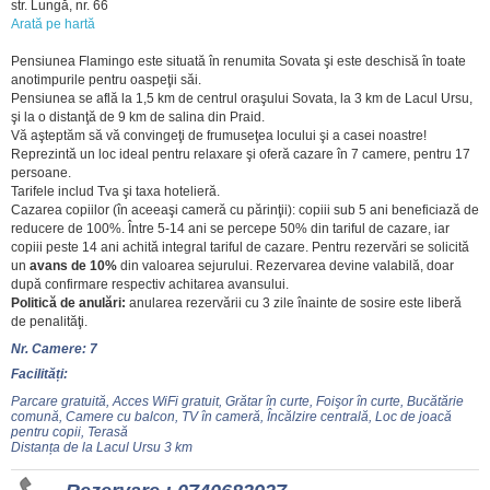
str. Lungă, nr. 66
Arată pe hartă
Pensiunea Flamingo este situată în renumita Sovata şi este deschisă în toate
anotimpurile pentru oaspeţii săi.
Pensiunea se află la 1,5 km de centrul oraşului Sovata, la 3 km de Lacul Ursu,
şi la o distanţă de 9 km de salina din Praid.
Vă aşteptăm să vă convingeţi de frumuseţea locului şi a casei noastre!
Reprezintă un loc ideal pentru relaxare şi oferă cazare în 7 camere, pentru 17
persoane.
Tarifele includ Tva şi taxa hotelieră.
Cazarea copiilor (în aceeaşi cameră cu părinţii): copiii sub 5 ani beneficiază de
reducere de 100%. Între 5-14 ani se percepe 50% din tariful de cazare, iar
copiii peste 14 ani achită integral tariful de cazare. Pentru rezervări se solicită
un
avans de 10%
din valoarea sejurului. Rezervarea devine valabilă, doar
după confirmare respectiv achitarea avansului.
Politică de anulări:
anularea rezervării cu 3 zile înainte de sosire este liberă
de penalităţi.
Nr. Camere: 7
Facilități:
Parcare gratuită, Acces WiFi gratuit, Grătar în curte, Foişor în curte, Bucătărie
comună, Camere cu balcon, TV în cameră, Încălzire centrală, Loc de joacă
pentru copii, Terasă
Distanța de la Lacul Ursu 3 km