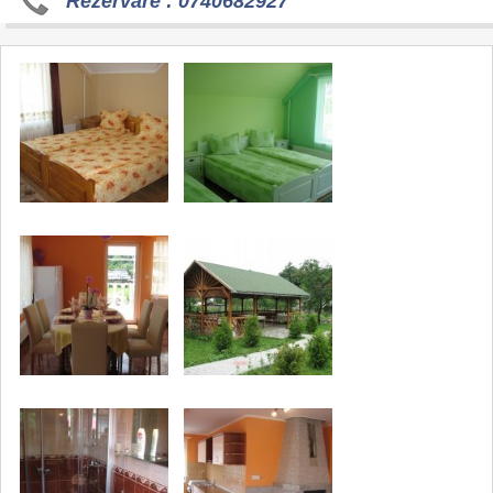
Rezervare : 0740682927