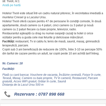
str. Tivoli, nr.1
Arată pe hartă
Hotelul Tivoli este situat într-un cadru natural pitoresc, în vecinitatea imediată a
muntelui Ciresel şi a Lacului Ursu.
Hotelul Tivoli oferă cazare pentru 47 de persoane în condiţii comode, în două
apartamente, două camere cu 4 paturi, cinci camere cu 3 paturi şi nouă
camere cu 2 paturi fiecare cu baie proprie, televizor, radio.
Restaurantul aşteaptă cu drag nu numai oaspeţii cazaţi la hotel ci orice
vizitator pentru a gusta cele mai felurite şi delicioase mâncăruri.
Facilităţi:
restaurant, Tv si cablu tv, tenis de masă, saună, masaj, gimnastică
terapeutică, parcare.
Copiii sub 3 ani beneficiază de reducere de 100%, între 3-10 se percepe 50%
din tariful de cazare pentru un adult, iar copiii peste 10 ani achită tarif întreg.
Nr. Camere: 18
Facilități:
Plată cu card bancar, Vouchere de vacanta, Încălzire centrală, Foişor în curte,
Terasă, Masaj, Camere cu baie proprie, TV în cameră, Restaurant, Parcare
gratuită, Acces WiFi gratuit, Grătar în curte, Saună
Distanța de la Lacul Ursu 500 m
Rezervare : 0787 898 668