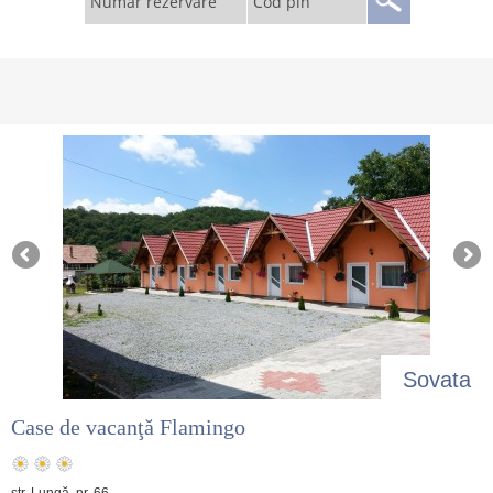
Număr rezervare
Cod pin
Sovata
Case de vacanţă Flamingo