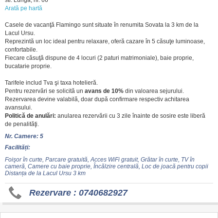
str. Lungă, nr. 66
Arată pe hartă
Casele de vacanţă Flamingo sunt situate în renumita Sovata la 3 km de la
Lacul Ursu.
Reprezintă un loc ideal pentru relaxare, oferă cazare în 5 căsuţe luminoase,
confortabile.
Fiecare căsuţă dispune de 4 locuri (2 paturi matrimoniale), baie proprie,
bucatarie proprie.
Tarifele includ Tva şi taxa hotelieră.
Pentru rezervări se solicită un
avans de 10%
din valoarea sejurului.
Rezervarea devine valabilă, doar după confirmare respectiv achitarea
avansului.
Politică de anulări:
anularea rezervării cu 3 zile înainte de sosire este liberă
de penalităţi.
Nr. Camere: 5
Facilități:
Foişor în curte, Parcare gratuită, Acces WiFi gratuit, Grătar în curte, TV în
cameră, Camere cu baie proprie, Încălzire centrală, Loc de joacă pentru copii
Distanța de la Lacul Ursu 3 km
Rezervare : 0740682927